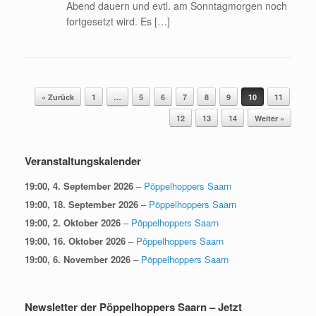
Abend dauern und evtl. am Sonntagmorgen noch
fortgesetzt wird. Es […]
Beitragsnavigation
« Zurück
1
…
5
6
7
8
9
10
11
12
13
14
Weiter »
Veranstaltungskalender
19:00,
4. September 2026
–
Pöppelhoppers Saarn
19:00,
18. September 2026
–
Pöppelhoppers Saarn
19:00,
2. Oktober 2026
–
Pöppelhoppers Saarn
19:00,
16. Oktober 2026
–
Pöppelhoppers Saarn
19:00,
6. November 2026
–
Pöppelhoppers Saarn
Newsletter der Pöppelhoppers Saarn – Jetzt