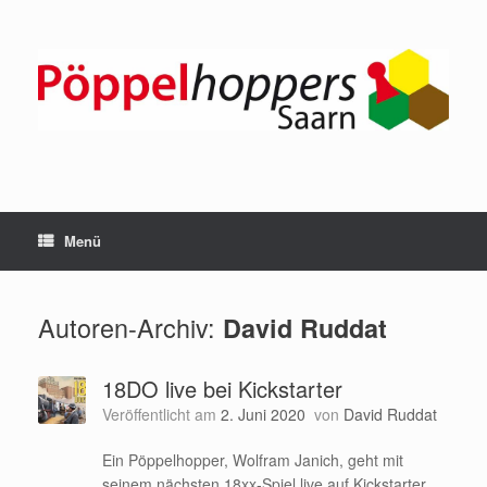
Zum
Inhalt
springen
Menü
Autoren-Archiv:
David Ruddat
18DO live bei Kickstarter
Veröffentlicht am
2. Juni 2020
von
David Ruddat
Ein Pöppelhopper, Wolfram Janich, geht mit
seinem nächsten 18xx-Spiel live auf Kickstarter.