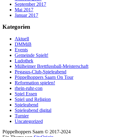
September 2017
Mai 2017
Januar 2017
Kategorien
Aktuell
DMMiB
Events
Gemeinde Spielt!
Ludothek
Mülheimer Brettfussball-Meisterschaft
Pegasus-Club-Spieleabend
Pöppelhoppers Saarn On Tour
Reformation spielen!
rhein-ruhr-con
Spiel Essen
Spiel und Religion
Spieleabend
Spieleabend digital
Turnier
Uncategorized
Pöppelhoppers Saarn © 2017-2024