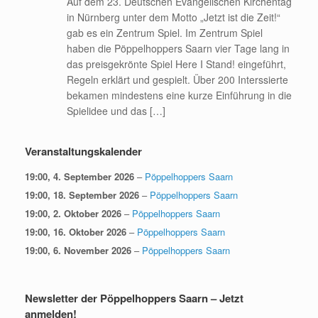
Auf dem 23. Deutschen Evangelischen Kirchentag
in Nürnberg unter dem Motto „Jetzt ist die Zeit!“
gab es ein Zentrum Spiel. Im Zentrum Spiel
haben die Pöppelhoppers Saarn vier Tage lang in
das preisgekrönte Spiel Here I Stand! eingeführt,
Regeln erklärt und gespielt. Über 200 Interssierte
bekamen mindestens eine kurze Einführung in die
Spielidee und das […]
Veranstaltungskalender
19:00,
4. September 2026
–
Pöppelhoppers Saarn
19:00,
18. September 2026
–
Pöppelhoppers Saarn
19:00,
2. Oktober 2026
–
Pöppelhoppers Saarn
19:00,
16. Oktober 2026
–
Pöppelhoppers Saarn
19:00,
6. November 2026
–
Pöppelhoppers Saarn
Newsletter der Pöppelhoppers Saarn – Jetzt
anmelden!