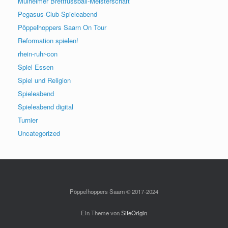
Mülheimer Brettfussball-Meisterschaft
Pegasus-Club-Spieleabend
Pöppelhoppers Saarn On Tour
Reformation spielen!
rhein-ruhr-con
Spiel Essen
Spiel und Religion
Spieleabend
Spieleabend digital
Turnier
Uncategorized
Pöppelhoppers Saarn © 2017-2024
Ein Theme von
SiteOrigin