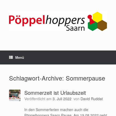
Zum
Inhalt
springen
Menü
Schlagwort-Archive:
Sommerpause
Sommerzeit ist Urlaubszeit
Veröffentlicht am
3. Juli 2022
von
David Ruddat
In den Sommerferien machen auch die
Pöppelhoppers Saarn Pause. Am 19.08.2022 geht