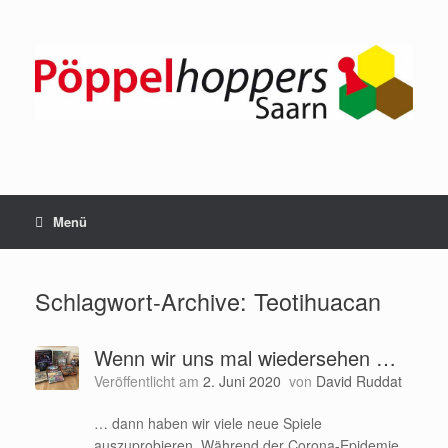
Zum
Inhalt
springen
Menü
Schlagwort-Archive:
Teotihuacan
Wenn wir uns mal wiedersehen …
Veröffentlicht am
2. Juni 2020
von
David Ruddat
… dann haben wir viele neue Spiele
auszuprobieren. Während der Corona-Epidemie