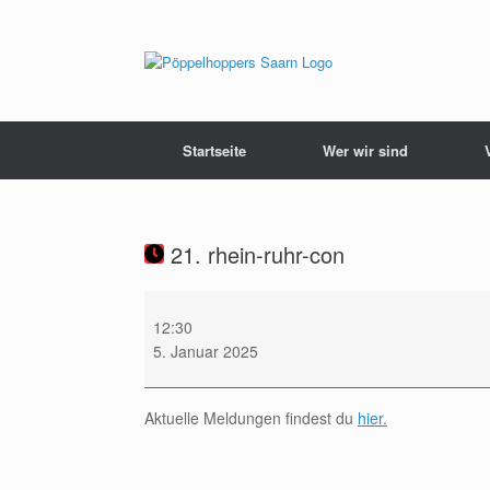
Zum
Inhalt
springen
Startseite
Wer wir sind
21. rhein-ruhr-con
21.
rhein-
12:30
ruhr-
5. Januar 2025
con
Aktuelle Meldungen findest du
hier.