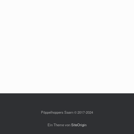
Pöppelhoppers Saarn © 2017-2024
Ein Theme von
SiteOrigin