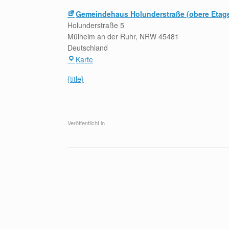
Gemeindehaus Holunderstraße (obere Etag
Holunderstraße 5
Mülheim an der Ruhr
,
NRW
45481
Deutschland
Gemeindehaus
Karte
Holunderstraße
{title}
(obere
Etage)
Veröffentlicht in .
Beitragsnavigation