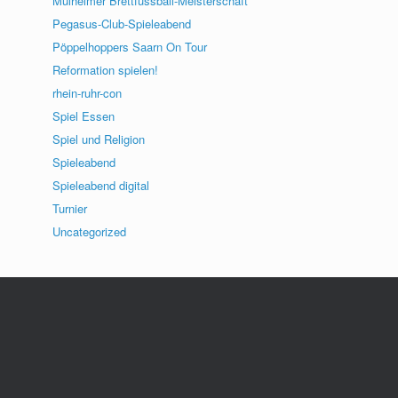
Mülheimer Brettfussball-Meisterschaft
Pegasus-Club-Spieleabend
Pöppelhoppers Saarn On Tour
Reformation spielen!
rhein-ruhr-con
Spiel Essen
Spiel und Religion
Spieleabend
Spieleabend digital
Turnier
Uncategorized