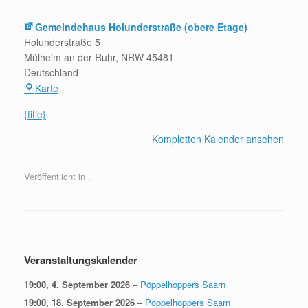
Land-
Gemeindehaus Holunderstraße (obere Etage)
Spielt!
Holunderstraße 5
Mülheim an der Ruhr
,
NRW
45481
Deutschland
Gemeindehaus
Karte
Holunderstraße
{title}
(obere
Etage)
Kompletten Kalender ansehen
Veröffentlicht in .
Beitragsnavigation
Veranstaltungskalender
19:00,
4. September 2026
–
Pöppelhoppers Saarn
19:00,
18. September 2026
–
Pöppelhoppers Saarn