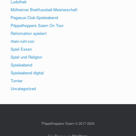
Ludothek
Mülheimer Brettfussball-Meisterschaft
Pegasus-Club-Spieleabend
Pöppelhoppers Saarn On Tour
Reformation spielen!
rhein-ruhr-con
Spiel Essen
Spiel und Religion
Spieleabend
Spieleabend digital
Turnier
Uncategorized
Pöppelhoppers Saarn © 2017-2024