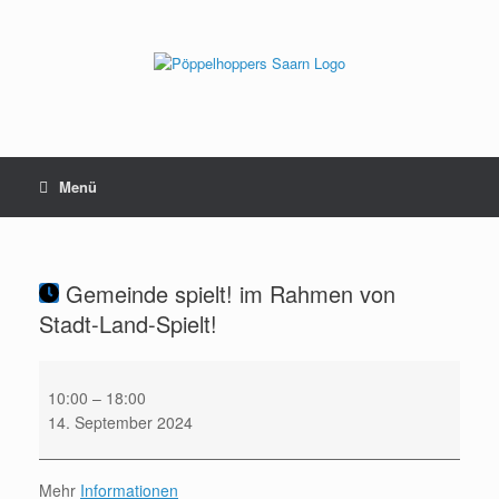
Zum
Inhalt
springen
Menü
Gemeinde spielt! im Rahmen von
Stadt-Land-Spielt!
Gemeinde
spielt!
10:00
–
18:00
im
14. September 2024
Rahmen
von
Mehr
Informationen
Stadt-