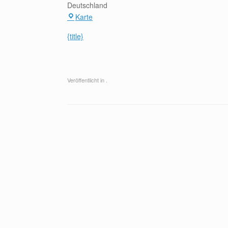
Deutschland
Gemeindehaus
Karte
Holunderstraße
{title}
(untere
Etage)
Veröffentlicht in .
Beitragsnavigation