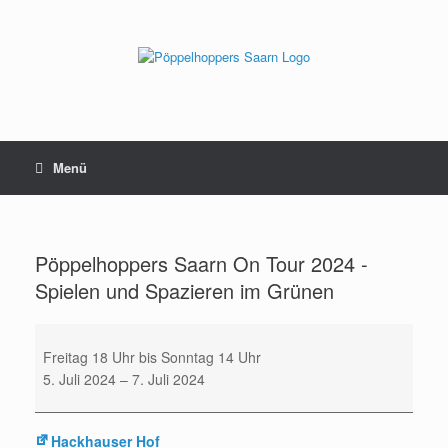
Zum
Inhalt
springen
Menü
Pöppelhoppers Saarn On Tour 2024 -
Spielen und Spazieren im Grünen
Pöppelhoppers
Saarn
Freitag 18 Uhr bis Sonntag 14 Uhr
On
5. Juli 2024
–
7. Juli 2024
Tour
2024
Hackhauser Hof
-