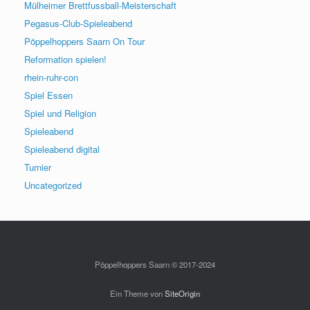
Mülheimer Brettfussball-Meisterschaft
Pegasus-Club-Spieleabend
Pöppelhoppers Saarn On Tour
Reformation spielen!
rhein-ruhr-con
Spiel Essen
Spiel und Religion
Spieleabend
Spieleabend digital
Turnier
Uncategorized
Pöppelhoppers Saarn © 2017-2024
Ein Theme von
SiteOrigin