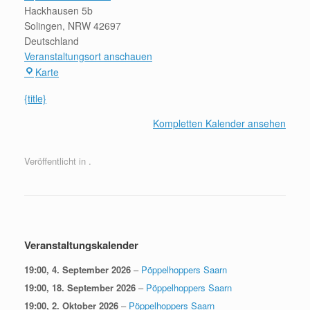
Hackhausen 5b
Spielen
Solingen
,
NRW
42697
und
Deutschland
Spazieren
Veranstaltungsort anschauen
im
Hackhauser
Karte
Grünen
Hof
{title}
Kompletten Kalender ansehen
Veröffentlicht in .
Beitragsnavigation
Veranstaltungskalender
19:00,
4. September 2026
–
Pöppelhoppers Saarn
19:00,
18. September 2026
–
Pöppelhoppers Saarn
19:00,
2. Oktober 2026
–
Pöppelhoppers Saarn