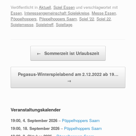
Veröffentlicht in
Aktuell
,
Spiel Essen
und verschlagwortet mit
Essen
,
Interessengemeinschaft Spielekreise
,
Messe Essen
,
Pöppelhoppers
,
Pöppelhoppers Saarn
,
Spiel '22
,
Spiel 22
,
Spielemesse
,
Spieletreff
,
Spieltage
.
Beitragsnavigation
←
Sommerzeit ist Urlaubszeit
Pegasus-Winterspielabend am 2.12.2022 ab 19…
→
Veranstaltungskalender
19:00,
4. September 2026
–
Pöppelhoppers Saarn
19:00,
18. September 2026
–
Pöppelhoppers Saarn