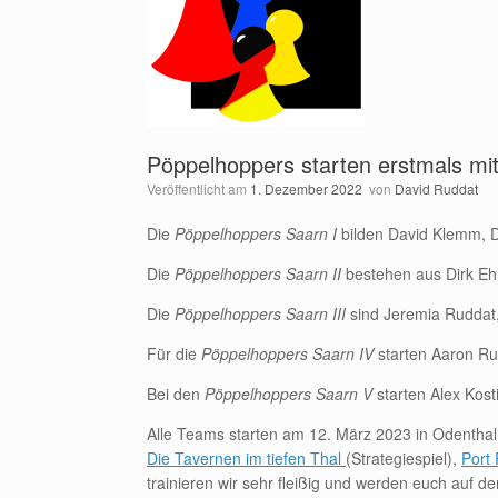
Pöppelhoppers starten erstmals mi
Veröffentlicht am
1. Dezember 2022
von
David Ruddat
Die
Pöppelhoppers Saarn I
bilden David Klemm, 
Die
Pöppelhoppers Saarn II
bestehen aus Dirk Eh
Die
Pöppelhoppers Saarn III
sind Jeremia Ruddat, 
Für die
Pöppelhoppers Saarn IV
starten Aaron Ru
Bei den
Pöppelhoppers Saarn V
starten Alex Kos
Alle Teams starten am 12. März 2023 in Odenthal
Die Tavernen im tiefen Thal
(Strategiespiel),
Port 
trainieren wir sehr fleißig und werden euch auf d