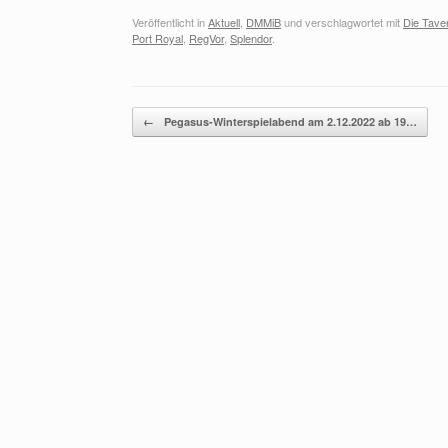
Veröffentlicht in
Aktuell
,
DMMiB
und verschlagwortet mit
Die Taver
Port Royal
,
RegVor
,
Splendor
.
Beitragsnavigation
←
Pegasus-Winterspielabend am 2.12.2022 ab 19…