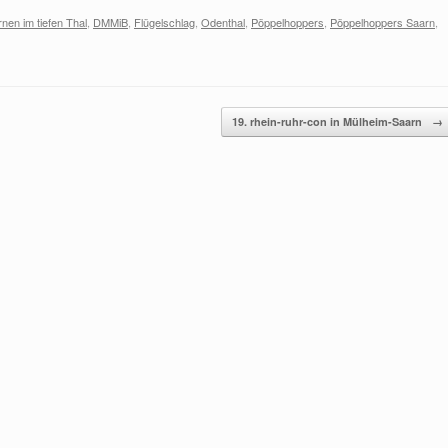
nen im tiefen Thal
,
DMMiB
,
Flügelschlag
,
Odenthal
,
Pöppelhoppers
,
Pöppelhoppers Saarn
,
19. rhein-ruhr-con in Mülheim-Saarn
→