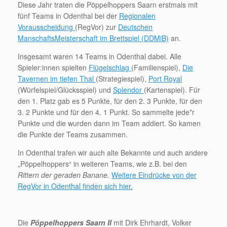
Diese Jahr traten die Pöppelhoppers Saarn erstmals mit
fünf Teams in Odenthal bei der
Regionalen
Vorausscheidung
(RegVor) zur
Deutschen
ManschaftsMeisterschaft im Brettspiel (DDMiB)
an.
Insgesamt waren 14 Teams in Odenthal dabei. Alle
Spieler:innen spielten
Flügelschlag
(Familienspiel),
Die
Tavernen im tiefen Thal
(Strategiespiel),
Port Royal
(Würfelspiel/Glücksspiel) und
Splendor
(Kartenspiel). Für
den 1. Platz gab es 5 Punkte, für den 2. 3 Punkte, für den
3. 2 Punkte und für den 4. 1 Punkt. So sammelte jede*r
Punkte und die wurden dann im Team addiert. So kamen
die Punkte der Teams zusammen.
In Odenthal trafen wir auch alte Bekannte und auch andere
„Pöppelhoppers“ in weiteren Teams, wie z.B. bei den
Rittern der geraden Banane.
Weitere Eindrücke von der
RegVor in Odenthal finden sich hier.
Die
Pöppelhoppers Saarn II
mit Dirk Ehrhardt, Volker