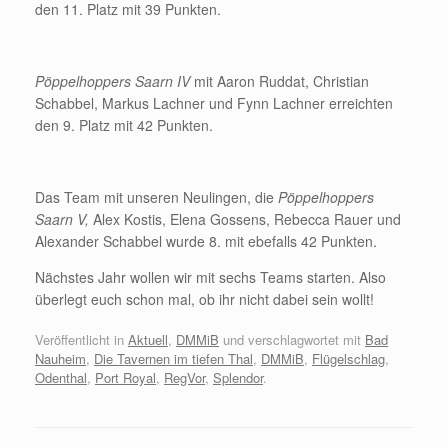
den 11. Platz mit 39 Punkten.
Pöppelhoppers Saarn IV
mit Aaron Ruddat, Christian
Schabbel, Markus Lachner und Fynn Lachner erreichten
den 9. Platz mit 42 Punkten.
Das Team mit unseren Neulingen, die
Pöppelhoppers
Saarn V,
Alex Kostis, Elena Gossens, Rebecca Rauer und
Alexander Schabbel wurde 8. mit ebefalls 42 Punkten.
Nächstes Jahr wollen wir mit sechs Teams starten. Also
überlegt euch schon mal, ob ihr nicht dabei sein wollt!
Veröffentlicht in
Aktuell
,
DMMiB
und verschlagwortet mit
Bad
Nauheim
,
Die Tavernen im tiefen Thal
,
DMMiB
,
Flügelschlag
,
Odenthal
,
Port Royal
,
RegVor
,
Splendor
.