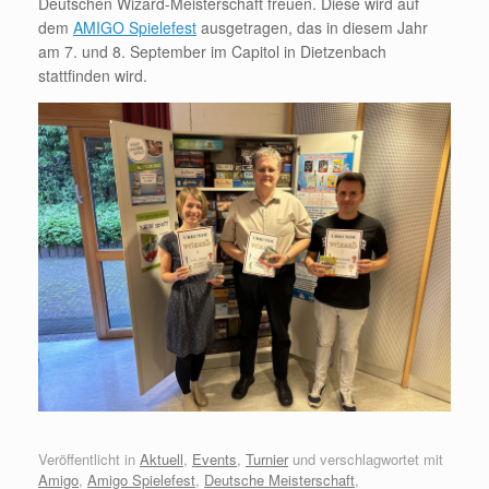
Deutschen Wizard-Meisterschaft freuen. Diese wird auf
dem
AMIGO Spielefest
ausgetragen, das in diesem Jahr
am 7. und 8. September im Capitol in Dietzenbach
stattfinden wird.
Veröffentlicht in
Aktuell
,
Events
,
Turnier
und verschlagwortet mit
Amigo
,
Amigo Spielefest
,
Deutsche Meisterschaft
,