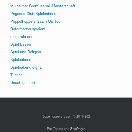
Mülheimer Brettfussball-Meisterschaft
Pegasus-Club-Spieleabend
Pöppelhoppers Saarn On Tour
Reformation spielen!
rhein-ruhr-con
Spiel Essen
Spiel und Religion
Spieleabend
Spieleabend digital
Turnier
Uncategorized
Pöppelhoppers Saarn © 2017-2024
Ein Theme von
SiteOrigin