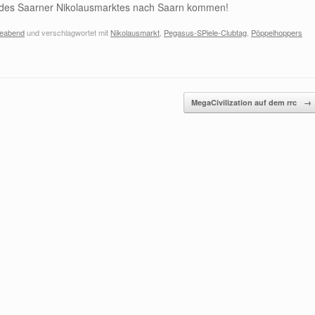
s des Saarner Nikolausmarktes nach Saarn kommen!
leabend
und verschlagwortet mit
Nikolausmarkt
,
Pegasus-SPiele-Clubtag
,
Pöppelhoppers
MegaCivilization auf dem rrc
→