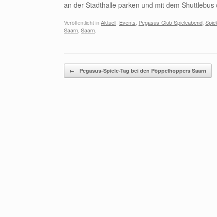
an der Stadthalle parken und mit dem Shuttlebu
Veröffentlicht in
Aktuell
,
Events
,
Pegasus-Club-Spieleabend
,
Spie
Saarn
,
Saarn
.
Beitragsnavigation
←
Pegasus-Spiele-Tag bei den Pöppelhoppers Saarn